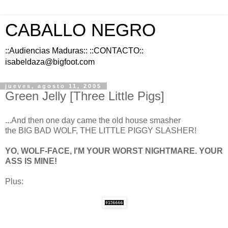
CABALLO NEGRO
::Audiencias Maduras:: ::CONTACTO::
isabeldaza@bigfoot.com
jueves, agosto 11, 2005
Green Jelly [Three Little Pigs]
...And then one day came the old house smasher
the BIG BAD WOLF, THE LITTLE PIGGY SLASHER!
YO, WOLF-FACE, I'M YOUR WORST NIGHTMARE. YOUR
ASS IS MINE!
Plus: