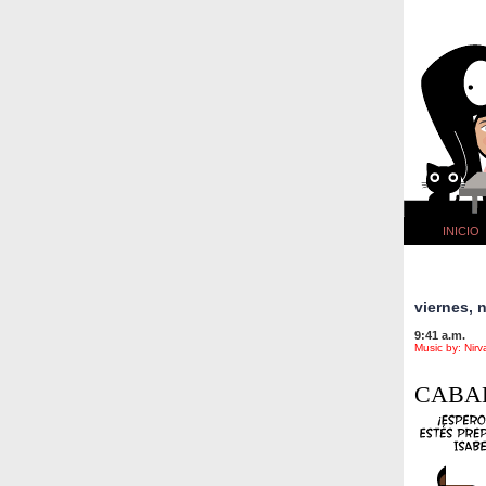
INICIO
viernes, 
9:41 a.m.
Music by: Nirv
CABA